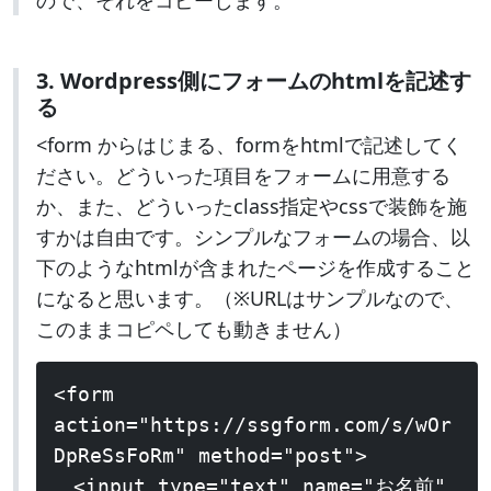
ので、それをコピーします。
イル変更履歴機能などが追加されました。
6.2
サイトエディターの刷新、サイドバーへの新編
3. Wordpress側にフォームのhtmlを記述す
集UIの導入、必要なコンテンツへのアクセス改
る
善、Openverseライブラリとの統合、集中執筆
<form からはじまる、formをhtmlで記述してく
モードの導入等が行われました。
ださい。どういった項目をフォームに用意する
6.1
か、また、どういったclass指定やcssで装飾を施
メニュー管理の改善、固定ページ作成時の初期
すかは自由です。シンプルなフォームの場合、以
設定提案機能、デザインツールの改善等が行わ
下のようなhtmlが含まれたページを作成すること
れました。
になると思います。（※URLはサンプルなので、
6.0
このままコピペしても動きません）
ライティング体験を向上させるためのエディタ
の改善、スタイルの切り替えや新テーマファイ
<form
ルの追加、デザインツールの追加等が行われま
action="https://ssgform.com/s/wOr
した。
DpReSsFoRm" method="post">
<input type="text" name="お名前"