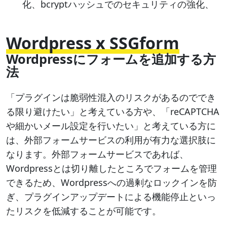
化、bcryptハッシュでのセキュリティの強化、
その他パフォーマンス改善などが行われまし
た。
Wordpress x SSGform
6.7
Wordpressにフォームを追加する方
新しいTwenty Twenty-F​​iveテーマが導入された
法
他、ブロックとカスタムフィールドを編集する
UIの改善やコンテンツ編集のズームUIの改善、
「プラグインは脆弱性混入のリスクがあるのででき
フォントサイズのプリセット作成機能の導入、
る限り避けたい」と考えている方や、「reCAPTCHA
その他パフォーマンスの改善やアクセシビリテ
や細かいメール設定を行いたい」と考えている方に
ィの改善が行われました。
は、外部フォームサービスの利用が有力な選択肢に
6.6
なります。外部フォームサービスであれば、
カラーやフォントのセットを管理できるように
Wordpressとは切り離したところでフォームを管理
なった他、プラグインの自動更新とロールバッ
できるため、Wordpressへの過剰なロックインを防
クの機能強化を筆頭に、様々な機能改善や、パ
ぎ、プラグインアップデートによる機能停止といっ
フォーマンス改善が行われました。
たリスクを低減することが可能です。
6.5