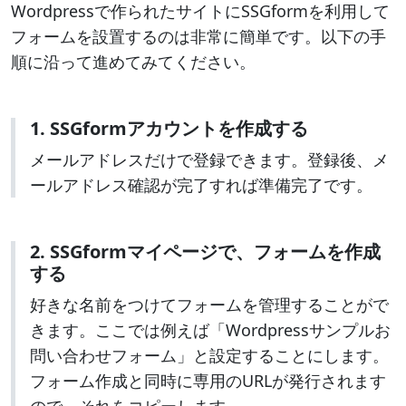
Wordpressで作られたサイトにSSGformを利用して
サイト全体へのフォントの追加と管理が簡単に
フォームを設置するのは非常に簡単です。以下の手
行えるようになった他、スタイル変更の履歴管
順に沿って進めてみてください。
理機能の強化、ブロック編集機能の強化など、
様々な機能追加やパフォーマンス改善が行われ
ました。
1. SSGformアカウントを作成する
6.4
メールアドレスだけで登録できます。登録後、メ
Twenty Twenty-Fourのテーマ導入や、投稿画面
ールアドレス確認が完了すれば準備完了です。
のツールバー改善、コマンドパレットの改善、
コーディング不要でカスタマイズが可能なデザ
2. SSGformマイページで、フォームを作成
インツールの拡充を筆頭に、様々な機能追加や
する
パフォーマンス改善が行われました。
6.3
好きな名前をつけてフォームを管理することがで
きます。ここでは例えば「Wordpressサンプルお
コンテンツやテンプレート、パターンがサイト
問い合わせフォーム」と設定することにします。
エディターに統合された他、ブロックテーマの
フォーム作成と同時に専用のURLが発行されます
プレビュー機能、コマンドパレット機能、スタ