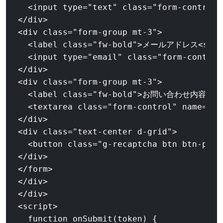
  <input type="text" class="form-contr
</div>

<div class="form-group mt-3">

  <label class="fw-bold">メールアドレス<span 
  <input type="email" class="form-cont
</div>

<div class="form-group mt-3">

  <label class="fw-bold">お問い合わせ内容<span
  <textarea class="form-control" name=
</div>

<div class="text-center d-grid">

  <button class="g-recaptcha btn btn-pri
</div>

</form>

</div>

</div>

<script>

  function onSubmit(token) {
