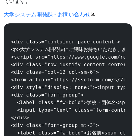
ています。
大学システム開発課 - お問い合わせ
<div class="container page-content">

<p>大学システム開発課にご興味お持ちいただき、あり
<script src="https://www.google.com/recap
<div class="row justify-content-center">

<div class="col-12 col-sm-6">

<form action="https://ssgform.com/s/7cH72
<div style="display: none;"><input type="
<div class="form-group">

  <label class="fw-bold">学校・団体名<span c
  <input type="text" class="form-contr
</div>

<div class="form-group mt-3">

  <label class="fw-bold">お名前<span class